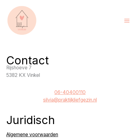
Ga
naar
de
inhoud
Contact
Rijshoeve 7
5382 KX Vinkel
06-40400110
silvia@praktijkliefgezin.nl
Juridisch
Algemene voorwaarden