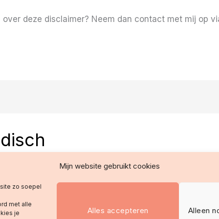
 over deze disclaimer? Neem dan contact met mij op v
idisch
ne voorwaarden
Mijn website gebruikt cookies
verklaring
bsite zo soepel
mer
eleid
rd met alle
Alles accepteren
Alleen n
kies je