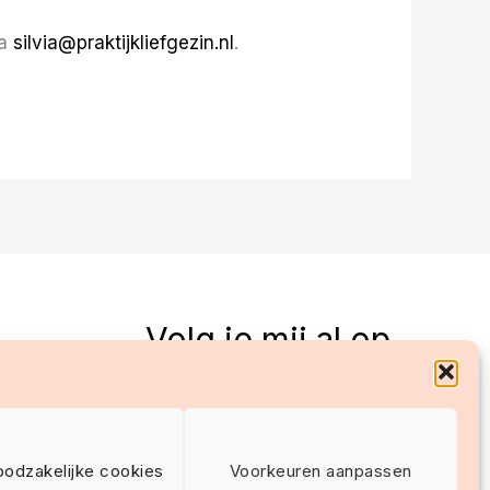
ia
silvia@praktijkliefgezin.nl
.
Volg je mij al op
social media?
oodzakelijke cookies
Voorkeuren aanpassen