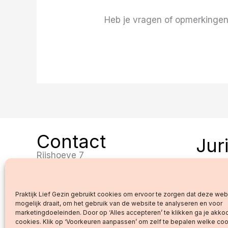
Heb je vragen of opmerkingen
Contact
Jur
Rijshoeve 7
5382 KX Vinkel
Algeme
Privacy
Praktijk Lief Gezin gebruikt cookies om ervoor te zorgen dat deze we
Disclai
06-40400110
mogelijk draait, om het gebruik van de website te analyseren en voor
Cookieb
marketingdoeleinden. Door op ‘Alles accepteren’ te klikken ga je akkoo
silvia@praktijkliefgezin.nl
cookies. Klik op ‘Voorkeuren aanpassen’ om zelf te bepalen welke coo