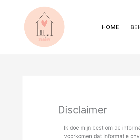
Ga
naar
de
HOME
BE
inhoud
Disclaimer
Ik doe mijn best om de inform
voorkomen dat informatie onvol