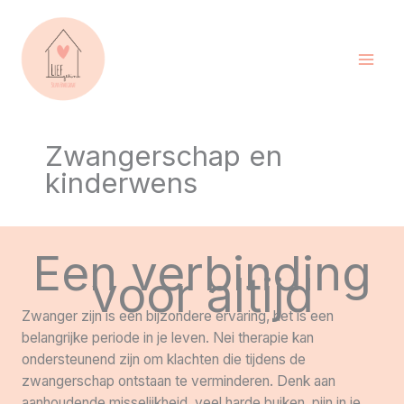
Ga
naar
de
inhoud
Zwangerschap en
kinderwens
Een verbinding
voor altijd
Zwanger zijn is een bijzondere ervaring, het is een
belangrijke periode in je leven. Nei therapie kan
ondersteunend zijn om klachten die tijdens de
zwangerschap ontstaan te verminderen. Denk aan
aanhoudende misselijkheid, veel harde buiken, pijn in je